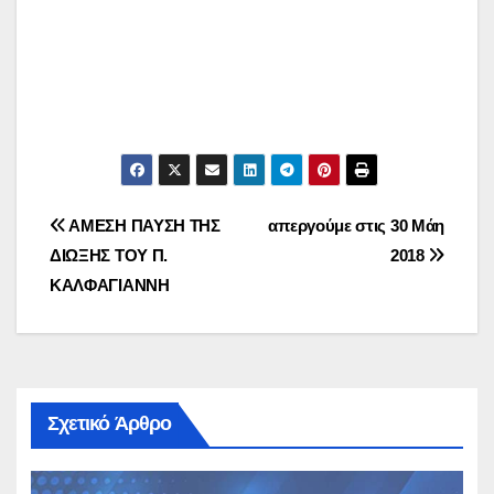
Πλοήγηση
ΑΜΕΣΗ ΠΑΥΣΗ ΤΗΣ
απεργούμε στις 30 Μάη
ΔΙΩΞΗΣ ΤΟΥ Π.
2018
άρθρων
ΚΑΛΦΑΓΙΑΝΝΗ
Σχετικό Άρθρο