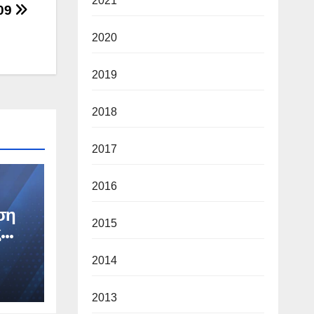
2021
009
2020
2019
2018
2017
2016
ση
2015
ς
και
2014
2
2013