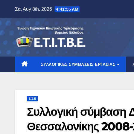
Μετάβαση
Σα. Αυγ 8th, 2026
4:41:55 AM
στο
περιεχόμενο
ΣΥΛΛΟΓΙΚΈΣ ΣΥΜΒΆΣΕΙΣ ΕΡΓΑΣΊΑΣ
Σ.Σ.Ε
Συλλογική σύμβαση 
Θεσσαλονίκης 2008