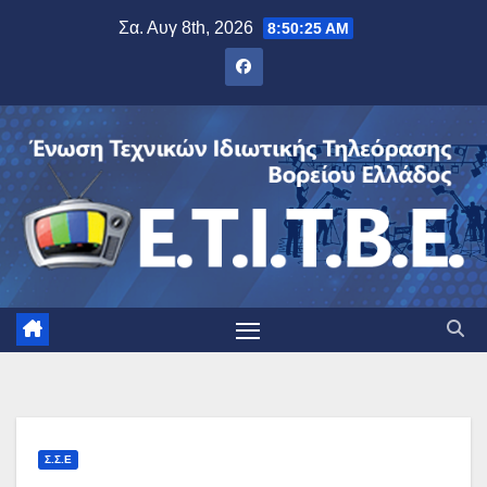
Μετάβαση
Σα. Αυγ 8th, 2026
8:50:26 AM
στο
περιεχόμενο
Σ.Σ.Ε