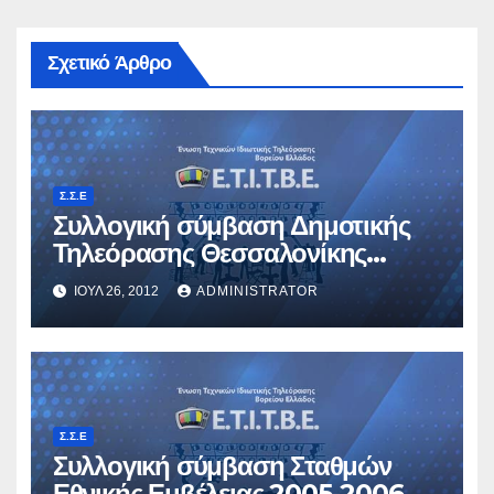
Σχετικό Άρθρο
Σ.Σ.Ε
Συλλογική σύμβαση Δημοτικής
Τηλεόρασης Θεσσαλονίκης
2005-2006
ΙΟΎΛ 26, 2012
ADMINISTRATOR
Σ.Σ.Ε
Συλλογική σύμβαση Σταθμών
Εθνικής Εμβέλειας 2005-2006