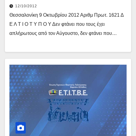
12/10/2012
Θεσσαλονίκη 9 Οκτωβρίου 2012 Αριθμ Πρωτ. 1621 Δ
Ε Λ Τ Ι Ο Τ Υ Π Ο Υ Δεν φτάνει που τους έχει
απλήρωτους από τον Αύγουστο, δεν φτάνει που…