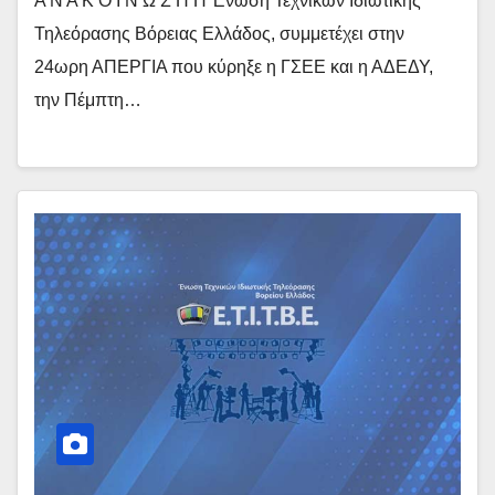
Α Ν Α Κ Ο Ι Ν Ω Σ Η Η Ένωση Τεχνικών Ιδιωτικής
Τηλεόρασης Βόρειας Ελλάδος, συμμετέχει στην
24ωρη ΑΠΕΡΓΙΑ που κύρηξε η ΓΣΕΕ και η ΑΔΕΔΥ,
την Πέμπτη…