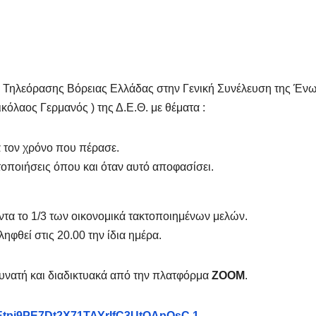
ής Τηλεόρασης Βόρειας Ελλάδας στην Γενική Συνέλευση της Έν
κόλαος Γερμανός ) της Δ.Ε.Θ. με θέματα :
α τον χρόνο που πέρασε.
τοποιήσεις όπου και όταν αυτό αποφασίσει.
όντα το 1/3 των οικονομικά τακτοποιημένων μελών.
φθεί στις 20.00 την ίδια ημέρα.
υνατή και διαδικτυακά από την πλατφόρμα
ZOOM
.
=Etpj9PE7Dt2X71TAYrIfC3UtQApQsC.1