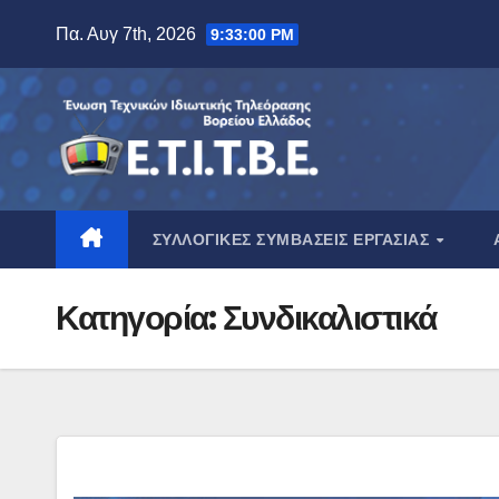
Μετάβαση
Πα. Αυγ 7th, 2026
9:33:01 PM
στο
περιεχόμενο
ΣΥΛΛΟΓΙΚΈΣ ΣΥΜΒΆΣΕΙΣ ΕΡΓΑΣΊΑΣ
Κατηγορία:
Συνδικαλιστικά