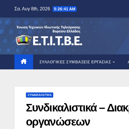
Μετάβαση
Σα. Αυγ 8th, 2026
5:26:42 AM
στο
περιεχόμενο
ΣΥΛΛΟΓΙΚΈΣ ΣΥΜΒΆΣΕΙΣ ΕΡΓΑΣΊΑΣ
ΣΥΝΔΙΚΑΛΙΣΤΙΚΆ
Συνδικαλιστικά – Δια
οργανώσεων