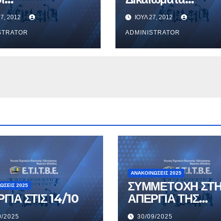
ικαλιστικών
εργαζομένων στου
27, 2012
ΙΟΎΛ 27, 2012
ανώσεων
τόπους εργασίας.
STRATOR
ADMINISTRATOR
ΑΝΑΚΟΙΝΏΣΕΙΣ 2025
ΣΥΜΜΕΤΟΧΗ ΣΤ
ΏΣΕΙΣ 2025
ΑΠΕΡΓΙΑ ΣΤΙΣ 14/10
ΑΠΕΡΓΙΑ ΤΗΣ
1/10/2025
0/2025
30/09/2025