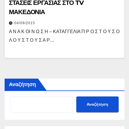
ΣΤΑΣΕΙΣ ΕΡΓΑΣΙΑΣ ΣΤΟ TV
ΜΑΚΕΔΟΝΙΑ
04/09/2015
Α Ν Α Κ ΟΙ Ν Ω Σ Η – ΚΑΤΑΓΓΕΛΙΑ Π Ρ Ο Σ Τ Ο Υ Σ Ο
Λ Ο Υ Σ Τ Ο Υ Σ Α Ρ…
Αναζήτηση
Αναζήτηση