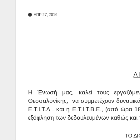
ΑΠΡ 27, 2016
Α 
Η Ένωσή μας, καλεί τους εργαζόμε
Θεσσαλονίκης, να συμμετέχουν δυναμικά
Ε.Τ.Ι.Τ.Α . και η Ε.Τ.Ι.Τ.Β.Ε., (από ώρ
εξόφληση των δεδουλευμένων καθώς και 
ΤΟ Δ