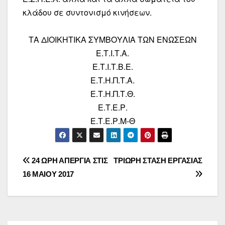
κλάδου σε συντονισμό κινήσεων.
ΤΑ ΔΙΟΙΚΗΤΙΚΑ ΣΥΜΒΟΥΛΙΑ ΤΩΝ ΕΝΩΣΕΩΝ
Ε.Τ.Ι.Τ.Α.
Ε.Τ.Ι.Τ.Β.Ε.
Ε.Τ.Η.Π.Τ.Α.
Ε.Τ.Η.Π.Τ.Θ.
Ε.Τ.Ε.Ρ.
Ε.Τ.Ε.Ρ.Μ-Θ
Πλοήγηση
24 ΩΡΗ ΑΠΕΡΓΙΑ ΣΤΙΣ
ΤΡΙΩΡΗ ΣΤΑΣΗ ΕΡΓΑΣΙΑΣ
16 ΜΑΙΟΥ 2017
άρθρων