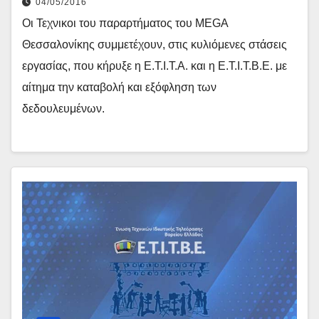
04/05/2016
Οι Τεχνικοι του παραρτήματος του MEGA
Θεσσαλονίκης συμμετέχουν, στις κυλιόμενες στάσεις
εργασίας, που κήρυξε η Ε.Τ.Ι.Τ.Α. και η Ε.Τ.Ι.Τ.Β.Ε. με
αίτημα την καταβολή και εξόφληση των
δεδουλευμένων.