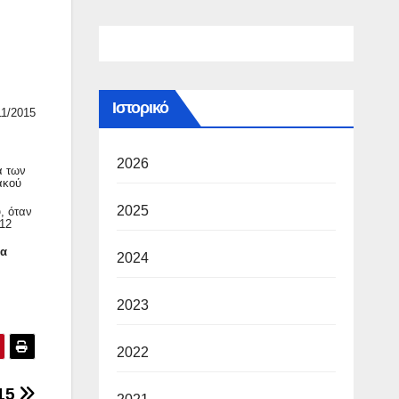
Ιστορικό
1/2015
2026
α των
ακού
2025
, όταν
12
να
2024
2023
2022
15