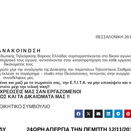
ΘΕΣΣΑΛΟΝΙΚΗ 26/1
 Ν Α Κ Ο Ι Ν Ω Σ Η
ν Ιδιωτικής Τηλεόρασης Βόρειας Ελλάδας συμπαραστέκονται στο δίκαιο αγών
απεργιακό τους αγώνα, αντιστέκονται στην καταστρατήγηση του κάθε εργασι
δικαιώματός τους.
ρώτο χέρι την αναλγησία της Διοίκησης του παραπάνω Τηλεοπτικού Σταθμού
ση έκλεισε το παράρτημα –
studio
στην Θεσσαλονίκη, πετώντας στην ανεργία 
συναδέλφους μας.
οι και μαζί με το σωματείο σας, την Ε.Τ.Ι.Τ.Α. να μην υποκύψετε και 
τείτε μέχι την τελική νίκη!!
ΟΧΡΕΩΣΕΙΣ ΜΑΣ ΣΑΝ ΕΡΓΑΖΟΜΕΝΟΙ
Σ ΚΑΙ ΤΑ ΔΙΚΑΙΩΜΑΤΑ ΜΑΣ !!
ΙΟΙΚΗΤΙΚΟ ΣΥΜΒΟΥΛΙΟ
ΔΥ
24ΩΡΗ ΑΠΕΡΓΙΑ ΤΗΝ ΠΕΜΠΤΗ 12/11/20