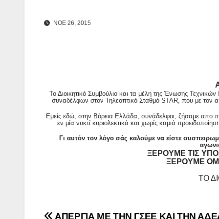
ΝΟΈ 26, 2015
Α
Τ
ο Διοικητικό Συμβούλιο και τα μέλη της Ένωσης Τεχνικώ
συναδέλφων στον Τηλεοπτικό Σταθμό
STAR,
που με τον 
Εμείς εδώ, στην Βόρεια Ελλάδα, συνάδελφοι, ζήσαμε απο π
εν μία νυκτί κυριολεκτικά και χωρίς καμιά προειδοποίη
Γι αυτόν τον λόγο σάς καλούμε να είστε συσπειρωμέν
αγωνισ
ΞΕΡΟΥΜΕ ΤΙΣ ΥΠ
ΞΕΡΟΥΜΕ ΟΜΩ
ΤΟ Δ
ΑΠΕΡΓΙΑ ΜΕ ΤΗΝ ΓΣΕΕ ΚΑΙ ΤΗΝ ΑΔΕ