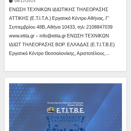
08/12/2015
ΕΝΩΣΗ ΤΕΧΝΙΚΩΝ ΙΔΙΩΤΙΚΗΣ ΤΗΛΕΟΡΑΣΗΣ
ΑΤΤΙΚΗΣ (Ε.Τ.Ι.Τ.Α.) Εργατικό Κέντρο Αθήνας, Γ’
Σεπτεμβρίου 48Β, Αθήνα 10433, τηλ: 2108847039
www.etita.gr – info@etita.gr ΕΝΩΣΗ ΤΕΧΝΙΚΩΝ
ΙΔΙΩΤ ΤΗΛΕΟΡΑΣΗΣ ΒΟΡ. ΕΛΛΑΔΑΣ (Ε.Τ.Ι.Τ.Β.Ε)
Εργατικό Κέντρο Θεσσαλονίκης, Αριστοτέλους…