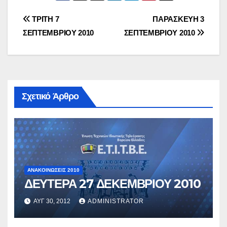
Πλοήγηση
ΤΡΙΤΗ 7
ΠΑΡΑΣΚΕΥΗ 3
ΣΕΠΤΕΜΒΡΙΟΥ 2010
ΣΕΠΤΕΜΒΡΙΟΥ 2010
άρθρων
Σχετικό Άρθρο
ΑΝΑΚΟΙΝΏΣΕΙΣ 2010
ΔΕΥΤΕΡΑ 27 ΔΕΚΕΜΒΡΙΟΥ 2010
ΑΥΓ 30, 2012
ADMINISTRATOR