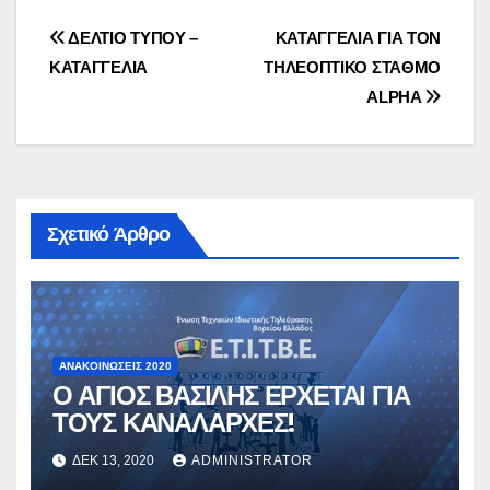
Πλοήγηση
ΔΕΛΤΙΟ ΤΥΠΟΥ –
ΚΑΤΑΓΓΕΛΙΑ ΓΙΑ ΤΟΝ
ΚΑΤΑΓΓΕΛΙΑ
ΤΗΛΕΟΠΤΙΚΟ ΣΤΑΘΜΟ
άρθρων
ALPHA
Σχετικό Άρθρο
ΑΝΑΚΟΙΝΏΣΕΙΣ 2020
Ο ΑΓΙΟΣ ΒΑΣΙΛΗΣ ΕΡΧΕΤΑΙ ΓΙΑ
ΤΟΥΣ ΚΑΝΑΛΑΡΧΕΣ!
ΔΕΚ 13, 2020
ADMINISTRATOR