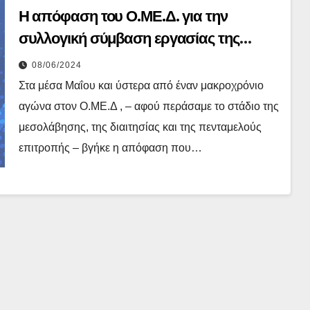
Η απόφαση του Ο.ΜΕ.Δ. για την
συλλογική σύμβαση εργασίας της
ΕΤΙΤΒΕ
08/06/2024
Στα μέσα Μαΐου και ύστερα από έναν μακροχρόνιο
αγώνα στον Ο.ΜΕ.Δ , – αφού περάσαμε το στάδιο της
μεσολάβησης, της διαιτησίας και της πενταμελούς
επιτροπής – βγήκε η απόφαση που…