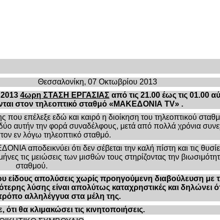
κη, 07 Οκτωβρίου 2013
 2013
4ωρη ΣΤΑΣΗ ΕΡΓΑΣΙΑΣ
από τις 21.00 έως τις 01.00 α
ονται στον τηλεοπτικό σταθμό «ΜΑΚΕΔΟΝΙΑ
TV» .
σης που επέλεξε εδώ και καιρό η διοίκηση του τηλεοπτικού σταθ
ι δύο αυτήν την φορά συναδέλφους, μετά από πολλά χρόνια συν
ον εν λόγω τηλεοπτικό σταθμό.
ΟΝΙΑ αποδεικνύει ότι δεν σέβεται την καλή πίστη και τις θυσί
ήνες τις μειώσεις των μισθών τους στηρίζοντας την βιωσιμότητ
σταθμού.
οιου είδους απολύσεις χωρίς προηγούμενη διαβούλευση με 
ιότερης λύσης είναι απολύτως καταχρηστικές και δηλώνει ότ
 τρόπο αλληλέγγυα στα μέλη της.
, ότι θα κλιμακώσει τις κινητοποιήσεις.