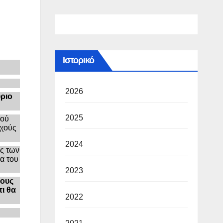
Ιστορικό
2026
ύριο
2025
μού
εχούς
2024
ες των
α του
2023
τους
ι θα
2022