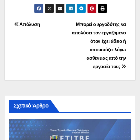
Πλοήγηση
Απόλυση
Μπορεί ο εργοδότης να
απολύσει τον εργαζόμενο
άρθρων
όταν έχει άδεια ή
απουσιάζει λόγω
ασθένειας από την
εργασία του;
Σχετικό Άρθρο