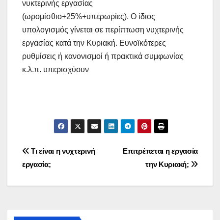
νυκτερινής εργασίας
(ωρομίσθιο+25%+υπερωρίες). Ο ίδιος
υπολογισμός γίνεται σε περίπτωση νυχτερινής
εργασίας κατά την Κυριακή. Ευνοϊκότερες
ρυθμίσεις ή κανονισμοί ή πρακτικά συμφωνίας
κ.λ.π. υπερισχύουν
Πλοήγηση
Τι είναι η νυχτερινή
Επιτρέπεται η εργασία
εργασία;
την Κυριακή;
άρθρων