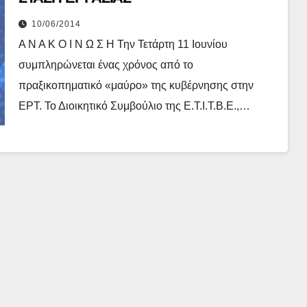
10/06/2014
A Ν Α Κ Ο Ι Ν Ω Σ Η Την Τετάρτη 11 Ιουνίου
συμπληρώνεται ένας χρόνος από το
πραξικοπηματικό «μαύρο» της κυβέρνησης στην
ΕΡΤ. Το Διοικητικό Συμβούλιο της Ε.Τ.Ι.Τ.Β.Ε.,…