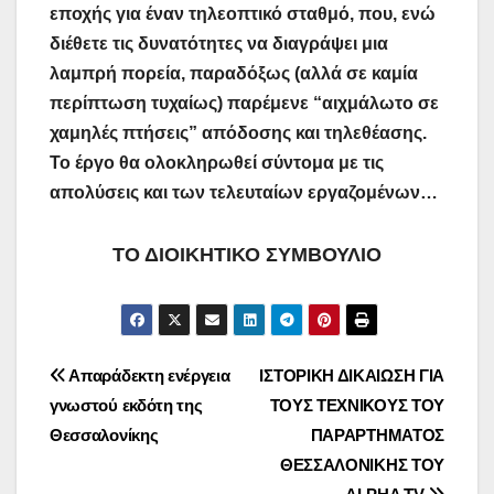
εποχής για έναν τηλεοπτικό σταθμό, που, ενώ
διέθετε τις δυνατότητες να διαγράψει μια
λαμπρή πορεία, παραδόξως (αλλά σε καμία
περίπτωση τυχαίως) παρέμενε “αιχμάλωτο σε
χαμηλές πτήσεις” απόδοσης και τηλεθέασης.
Το έργο θα ολοκληρωθεί σύντομα με τις
απολύσεις και των τελευταίων εργαζομένων…
ΤΟ ΔΙΟΙΚΗΤΙΚΟ ΣΥΜΒΟΥΛΙΟ
Πλοήγηση
Απαράδεκτη ενέργεια
ΙΣΤΟΡΙΚΗ ΔΙΚΑΙΩΣΗ ΓΙΑ
γνωστού εκδότη της
ΤΟΥΣ ΤΕΧΝΙΚΟΥΣ ΤΟΥ
άρθρων
Θεσσαλονίκης
ΠΑΡΑΡΤΗΜΑΤΟΣ
ΘΕΣΣΑΛΟΝΙΚΗΣ ΤΟΥ