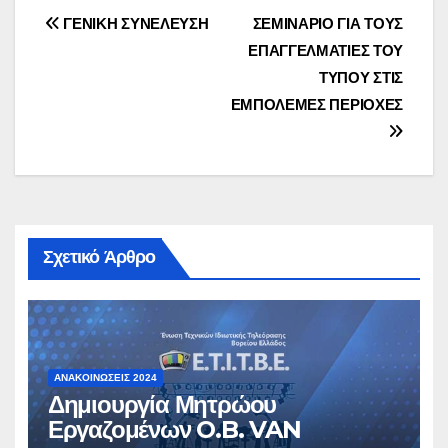
Πλοήγηση
ΓΕΝΙΚΗ ΣΥΝΕΛΕΥΣΗ
ΣΕΜΙΝΑΡΙΟ ΓΙΑ ΤΟΥΣ
ΕΠΑΓΓΕΛΜΑΤΙΕΣ ΤΟΥ
άρθρων
ΤΥΠΟΥ ΣΤΙΣ
ΕΜΠΟΛΕΜΕΣ ΠΕΡΙΟΧΕΣ
Σχετικό Άρθρο
ΑΝΑΚΟΙΝΏΣΕΙΣ 2024
Δημιουργία Μητρώου
Εργαζομένων O.B. VAN