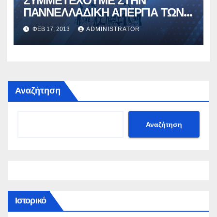
ΣΥΜΜΕΤΕΧΟΥΜΕ ΣΤΗΝ
ΠΑΝΝΕΛΛΑΔΙΚΗ ΑΠΕΡΓΙΑ ΤΩΝ
ΕΝΩΣΕΩΝ ΤΩΝ ΜΜΕ
ΦΕΒ 17, 2013
ADMINISTRATOR
Αναζήτηση
Αναζήτηση
Ιστορικό