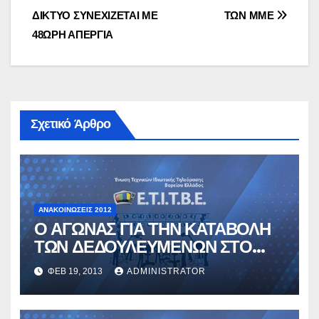
ΔΙΚΤΥΟ ΣΥΝΕΧΙΖΕΤΑΙ ΜΕ
ΤΩΝ ΜΜΕ
48ΩΡΗ ΑΠΕΡΓΙΑ
Σχετικό Άρθρο
ΑΝΑΚΟΙΝΏΣΕΙΣ 2012
Ο ΑΓΩΝΑΣ ΓΙΑ ΤΗΝ ΚΑΤΑΒΟΛΗ
ΤΩΝ ΔΕΔΟΥΛΕΥΜΕΝΩΝ ΣΤΟ
ΔΙΚΤΥΟ ΣΥΝΕΧΙΖΕΤΑΙ ΜΕ
ΦΕΒ 19, 2013
ADMINISTRATOR
48ΩΡΗ ΑΠΕΡΓΙΑ