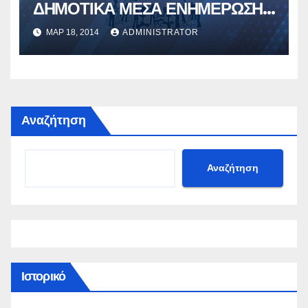
ΔΗΜΟΤΙΚΑ ΜΕΣΑ ΕΝΗΜΕΡΩΣΗΣ
ΤΗΣ ΘΕΣΣΑΛΟΝΙΚΗΣ
ΜΑΡ 18, 2014
ADMINISTRATOR
Αναζήτηση
Αναζήτηση
Ιστορικό